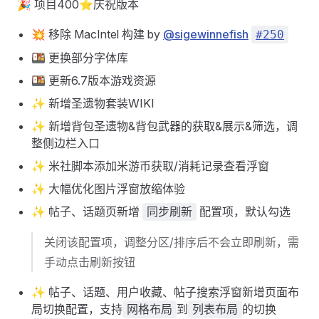
🎉 项目400⭐庆祝版本
💥 移除 MacIntel 构建 by
@sigewinnefish
#250
🍱 更换部分字体库
🍱 更新6.7版本游戏资源
✨ 新增圣遗物套装WIKI
✨ 新增背包圣遗物&背包武器的获取&展示&筛选，调
整侧边栏入口
✨ 米社脚本添加米游币获取/消耗记录查看浮窗
✨ 大幅优化图片浮窗放缩体验
✨ 帖子、话题页新增
配置项，默认勾选
同步刷新
关闭该配置项，调整分区/排序后不会立即刷新，需
手动点击刷新按钮
✨ 帖子、话题、用户收藏、帖子搜索浮窗新增页面布
局切换配置，支持
到
的切换
网格布局
列表布局