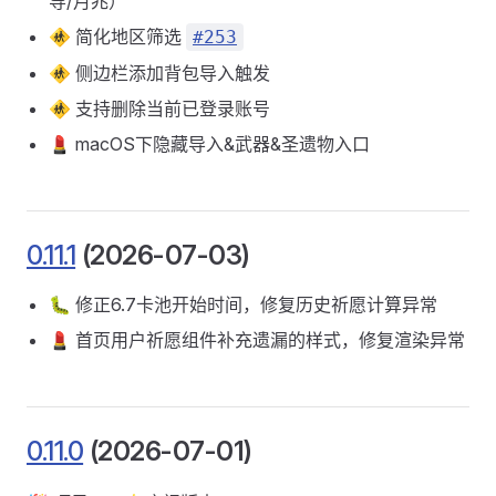
导/月兆）
🚸 简化地区筛选
#253
🚸 侧边栏添加背包导入触发
🚸 支持删除当前已登录账号
💄 macOS下隐藏导入&武器&圣遗物入口
0.11.1
(2026-07-03)
🐛 修正6.7卡池开始时间，修复历史祈愿计算异常
💄 首页用户祈愿组件补充遗漏的样式，修复渲染异常
0.11.0
(2026-07-01)